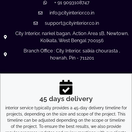
+ 91 9093108747
info@cityinterior.co.in
support@cityinterior.co.in
City Interior, narkel bagan, Action Area 1B, Newtown,
Kolkata, West Bengal 700156
Branch Office : City Interior, salkia chourasta ,
howrah, Pin - 711201
45 days delivery
interior service typically provides a 45-day delivery timeline for
projects, depending on the size and scope of the project. This
timeline can be adjusted depending on the scope or timeline
of the project. To ensure the best results, we also provide