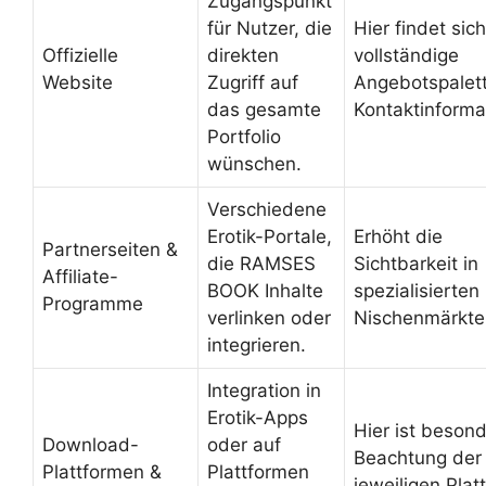
Zugangspunkt
für Nutzer, die
Hier findet sich
Offizielle
direkten
vollständige
Website
Zugriff auf
Angebotspalet
das gesamte
Kontaktinforma
Portfolio
wünschen.
Verschiedene
Erotik-Portale,
Erhöht die
Partnerseiten &
die RAMSES
Sichtbarkeit in
Affiliate-
BOOK Inhalte
spezialisierten
Programme
verlinken oder
Nischenmärkte
integrieren.
Integration in
Erotik-Apps
Hier ist beson
Download-
oder auf
Beachtung der
Plattformen &
Plattformen
jeweiligen Plat